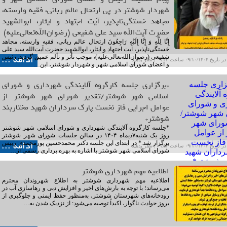
شهردار شوشتر در پی ارتحال عالم ربانی، فقیه وارسته،
مجاهد خستگی‌ناپذیر، آیت اجتهاد و ایثار، ابوالشهید
حضرت آیت‌الله سید علی شفیعی (رضوان‌الله‌تعالی‌علیه)
إِنَّا لِلَّهِ وَ إِنَّا إِلَیْهِ رَاجِعُونَ ارتحال عالم ربانی، فقیه وارسته، مجاهد
خستگی‌ناپذیر، آیت اجتهاد و ایثار، ابوالشهید حضرت آیت‌الله سید علی
ادامه ...
شفیعی (رضوان‌الله‌تعالی‌علیه)، موجب تأثر و تألم عمیق گردید. رئیس
۰۹/۱۰ ساعت ۰۹:۴۳ |
نظر بدهید
و اعضای شورای اسلامی شهر و شهردار شوشتر، این…
*برگزاری جلسه کارگروه آلایندگی شهرداری و شورای
اسلامی شهر شوشتر/تقدیر شورای شهر شوشتر از
عوامل اجرایی فاز نخست پارک سرداران شهید مختاربند
شوشتر*
*جلسه کارگروه آلایندگی شهرداری و شورای اسلامی شهر شوشتر
روز یک شنبه۷دیماه ۱۴۰۴ در سالن جلسات شورای شهر شوشتر
ادامه ...
برگزار شد.* در ابتدای این جلسه دکتر محمدحسین پورمحمدی رییس
۰۹/۱۰ ساعت ۰۹:۵۳ |
نظر بدهید
شورای اسلامی شهر شوشتر با اشاره به بهره برداری رسمی از…
اطلاعیه مهم شهرداری شوشتر
اطلاعیه مهم شهرداری شوشتر به اطلاع شهروندان محترم
می‌رساند؛ با توجه به بارش‌های اخیر و افزایش دبی و رهاسازی آب در
رودخانه‌های شهرستان شوشتر، به‌منظور حفظ ایمنی و جلوگیری از
بروز حوادث ناگوار، اکیداً توصیه می‌شود: از نزدیک شدن به…