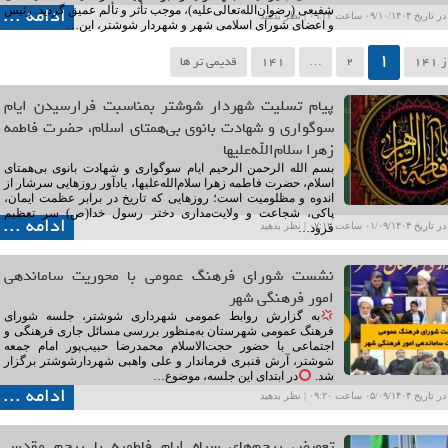
ادامه ...
شفیعی (رضوان‌الله‌تعالی‌علیه)، موجب تأثر و تألم عمیق گردید. رئیس
۰۹/۱۰ ساعت ۰۹:۴۳ |
نظر بدهید
و اعضای شورای اسلامی شهر و شهردار شوشتر، این…
1
2
…
141
قدیمی تر ها
پیام تسلیت شهردار شوشتر بمناسبت فرارسیدن ایام
سوگواری و شهادت بانوی بی‌همتای اسلام، حضرت فاطمه
زهرا سلام‌الله‌علیها
بسم الله الرحمن الرحیم ایام سوگواری و شهادت بانوی بی‌همتای
اسلام، حضرت فاطمه زهرا سلام‌الله‌علیها، یادآور روزهایی سرشار از
اندوه و مظلومیت است؛ روزهایی که تاریخ در برابر عظمت ایمان،
پاکی، شجاعت و ولایت‌مداری دختر رسول خدا(ص) سر تعظیم
ادامه ...
۰۱/۰۹ ساعت ۰۷:۱۲ |
نظر بدهید
فرود…
نشست شورای فرهنگ عمومی با محوریت ساماندهی
امور فرهنگی شهر
به گزارش روابط عمومی شهرداری شوشتر، جلسه شورای
فرهنگ عمومی شهرستان به‌منظور بررسی مسائل جاری فرهنگی و
اجتماعی با حضور حجت‌الاسلام محمدرضا حبیب‌پور امام جمعه
شوشتر، آرش قنبری فرماندار و علی واهبی شهردارشوشتر برگزار
شد.
در ابتدای این جلسه، موضوع…
ادامه ...
۰۵/۰۹ ساعت ۰۹:۲۰ |
نظر بدهید
تعویض پرچم‌های سیاه ایام فاطمیه با پرچم مقدس