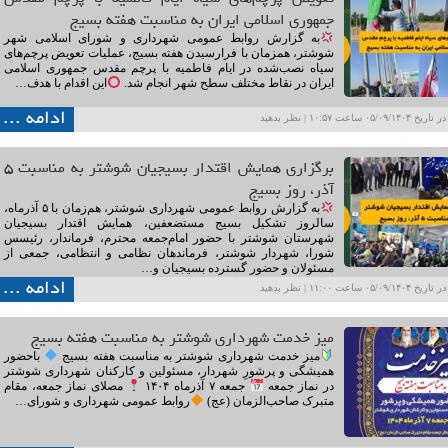
جمهوری اسلامی ایران به مناسبت هفته بسیج
به گزارش روابط عمومی شهرداری و شورای اسلامی شهر
شوشتر، همزمان با فرارسیدن هفته بسیج، عملیات تعویض پرچم‌های
سیاه نصب‌شده در ایام فاطمیه با پرچم مقدس جمهوری اسلامی
ایران در نقاط مختلف سطح شهر انجام شد.
این اقدام با هدف…
ادامه ...
۰۵/۰۹ ساعت ۱۰:۵۷ |
نظر بدهید
برگزاری همایش اقتدار بسیجیان شوشتر به مناسبت ۵
آذر، روز بسیج
به گزارش روابط عمومی شهرداری شوشتر، هم‌زمان با ۵ آذرماه،
سالروز تشکیل بسیج مستضعفین، همایش اقتدار بسیجیان
شهرستان شوشتر با حضور امام‌جمعه محترم، فرماندار، رئیسس
شورا، شهردار شوشتر، فرماندهان نظامی و انتظامی، جمعی از
مسئولان و حضور گسترده بسیجیان و…
ادامه ...
۰۵/۰۹ ساعت ۱۱:۰۰ |
نظر بدهید
میز خدمت شهرداری شوشتر به مناسبت هفته بسیج
میز خدمت شهرداری شوشتر به مناسبت هفته بسیج
باحضور
همیشگی و پرشورِ شهردار، مسئولین و کارکنان شهرداری شوشتر
در نماز جمعه
جمعه ۷ آذرماه ۱۴۰۴
مصلای نماز جمعه، مقام
متبرک صاحب‌الزمان (عج)
روابط عمومی شهرداری و شورای…