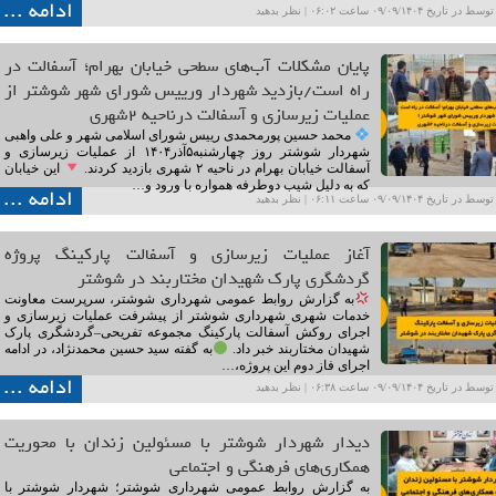
ادامه ...
ریخ ۰۹/۰۹/۱۴۰۴ ساعت ۰۶:۰۲ |
نظر بدهید
پایان مشکلات آب‌های سطحی خیابان بهرام؛ آسفالت در
راه است/بازدید شهردار ورییس شورای شهر شوشتر از
عملیات زیرسازی و آسفالت درناحیه ۲شهری
محمد حسین پورمحمدی رییس شورای اسلامی شهر و علی واهبی
شهردار شوشتر روز چهارشنبه۵آذر۱۴۰۴ از عملیات زیرسازی و
آسفالت خیابان بهرام در ناحیه ۲ شهری بازدید کردند.
این خیابان
که به دلیل شیب دوطرفه همواره با ورود و…
ادامه ...
ریخ ۰۹/۰۹/۱۴۰۴ ساعت ۰۶:۱۱ |
نظر بدهید
آغاز عملیات زیرسازی و آسفالت پارکینگ پروژه
گردشگری پارک شهیدان مختاربند در شوشتر
به گزارش روابط عمومی شهرداری شوشتر، سرپرست معاونت
خدمات شهری شهرداری شوشتر از پیشرفت عملیات زیرسازی و
اجرای روکش آسفالت پارکینگ مجموعه تفریحی–گردشگری پارک
شهیدان مختاربند خبر داد.
به گفته سید حسین محمدنژاد، در ادامه
اجرای فاز دوم این پروژه،…
ادامه ...
ریخ ۰۹/۰۹/۱۴۰۴ ساعت ۰۶:۳۸ |
نظر بدهید
دیدار شهردار شوشتر با مسئولین زندان با محوریت
همکاری‌های فرهنگی و اجتماعی
به گزارش روابط عمومی شهرداری شوشتر؛ شهردار شوشتر با