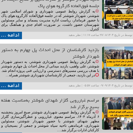
جلسه فوق‌العاده کارگروه هوای پاک
به گزارش روابط عمومی شهرداری و شورای اسلامی شهر
شوشتر، شهردار شوشتر که در جلسه فوق‌العاده کارگروه هوای پاک
با حضور فرماندار، ریاست اداره مدیریت پسماند و سایر مسئولین
شهرستان حضور داشت، بر ضرورت اقدام جدی و هماهنگ برای
کنترل…
ادامه ...
ریخ ۲۷/۰۸/۱۴۰۴ ساعت ۱۱:۱۷ |
نظر بدهید
بازدید کارشناسان از محل احداث پل چهارم به دستور
شهردار شوشتر
به گزارش روابط عمومی شهرداری شوشتر، به دستور شهردار
شوشتر، علی واهبی، بازدید میدانی از محل احداث پل چهارم شوشتر
با هدف بررسی مسیرهای دسترسی و ارزیابی فنی پروژه انجام شد.
در این بازدید، جمعی از کارشناسان شهرداری شوشتر همراه…
ادامه ...
ریخ ۰۹/۰۹/۱۴۰۴ ساعت ۰۵:۵۷ |
نظر بدهید
مراسم غبارروبی گلزار شهدای شوشتر به‌مناسبت هفته
بسیج برگزار شد
به گزارش روابط عمومی شهرداری شوشتر صبح امروز پنجشنبه
۶ آذرماه ۱۴۰۴، مراسم معنوی غبارروبی و عطرآگین‌سازی گلزار
مطهر شهدای شوشتر با حضور شهردار شوشتر، مسئولین
شهرداری، فرماندهی ناحیه سپاه شوشتر و جمعی از بسیجیان و
کارکنان ادارات برگزار شد.…