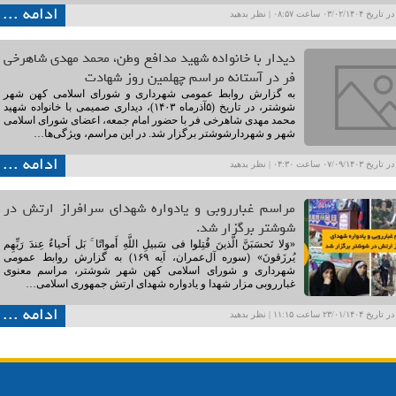
ادامه ...
۰۳/۰۲ ساعت ۰۸:۵۷ |
نظر بدهید
دیدار با خانواده شهید مدافع وطن، محمد مهدی شاهرخی
فر در آستانه مراسم چهلمین روز شهادت
به گزارش روابط عمومی شهرداری و شورای اسلامی کهن شهر
شوشتر، در تاریخ (۵آذرماه ۱۴٠۳)، دیداری صمیمی با خانواده شهید
محمد مهدی شاهرخی فر با حضور امام جمعه، اعضای شورای اسلامی
شهر و شهردارشوشتر برگزار شد. در این مراسم، ویژگی‌ها…
ادامه ...
۰۷/۰۹ ساعت ۰۴:۳۰ |
نظر بدهید
مراسم غبارروبی و یادواره شهدای سرافراز ارتش در
شوشتر برگزار شد.
«وَلا تَحسَبَنَّ الَّذینَ قُتِلوا فی سَبیلِ اللَّهِ أَمواتًا ۚ بَل أَحیاءٌ عِندَ رَبِّهِم
یُرزَقونَ» (سوره آل‌عمران، آیه ۱۶۹) به گزارش روابط عمومی
شهرداری و شورای اسلامی کهن شهر شوشتر، مراسم معنوی
غبارروبی مزار شهدا و یادواره شهدای ارتش جمهوری اسلامی…
ادامه ...
۲۳/۰۱ ساعت ۱۱:۱۵ |
نظر بدهید