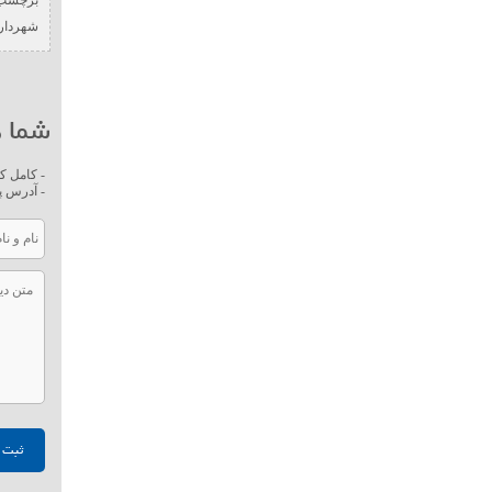
برچسب 
شهردار
شما ه
- کامل ک
- آدرس پ