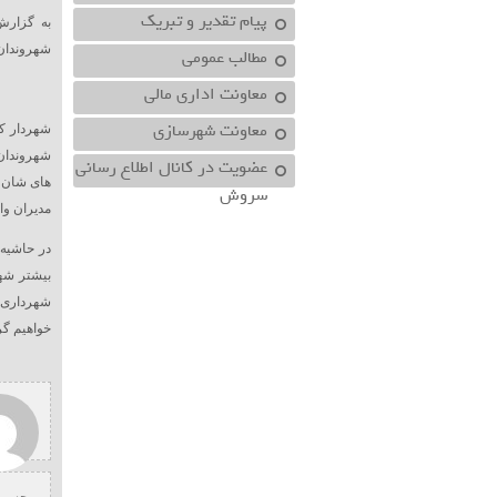
پیام تقدیر و تبریک
به گزارش
شهروندان 
مطالب عمومی
معاونت اداري مالي
معاونت شهرسازي
شهردار ک
شهروندان 
عضویت در کانال اطلاع رسانی
های شان، ر
سروش
مدیران وا
در حاشیه 
بیشتر شه
شهرداری 
خواهیم گ