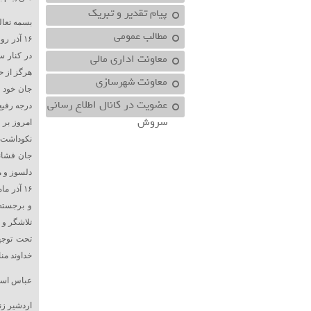
پیام تقدیر و تبریک
بسمه تعال
مطالب عمومی
۱۶ آذر 
معاونت اداري مالي
در کنار س
هرگز از ح
معاونت شهرسازي
جان خود ر
عضویت در کانال اطلاع رسانی
درجه رفیع 
سروش
نکوداشت ی
جان فشانی
دلسوز و 
۱۶ آذر 
و برجسته
تلاشگر و 
تحت توجه
خداوند من
عباس اسک
اردشیر ز