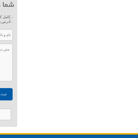
شما ه
- کامل ک
- آدرس پ