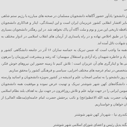
ی
روز دانشجو؛ یادآور حضور آگاهانه دانشجویان مسلمان در صحنه های مبارزه با رژیم ستم شاهی
ایر اقشار انقلابی کشور عزیزمان ایران است و این ایستادگی، ایثار و فداکاری دانشجویان
افظه تاریخی این مرز و بوم و ملت آگاه آن پاک نخواهد شد. در این رهگذر دانشجویان بسیاری
ا در طبق اخلاص نهاده و در راه پاسداری از آرمان های انقلاب اسلامی در ادوار مختلف به
شهادت نائل آمده اند.
امروز بر همه ما واجب است که ضمن تبریک به حماسه سازان ۱۶ آذر در جامعه دانشگاهی کشور و
اد و خاطره شهیدان راه آزادی و استقلال میهنمان؛ که رشد و پیشرفت امروزمان را مرهون
 ها و ایثارگری های آن عزیزان است ؛ تلاش کنیم تا زمینه حضور این نیروهای خوش فکر،
متخصص در تمام عرصه های مختلف اجرایی، سیاسی و فرهنگی کشور را محقق سازیم.
ماه روز دانشجو را به تمامی اصحاب علم و اندیشه در کشور به‌ویژه دانشجویان و اساتید وارسته
 دانشگاه‌های کهن شهر شوشتر تبریک و تهنیت عرض نموده و موفقیت همه دانشجویان
مومن ایرانی را در جهت تولید علم و تلاش روزافزون در جهت نیل به اهداف بلند نظام اسلامی
ات حضرت بقیه الله الاعظم(عج) و نائب برحقش حضرت امام خامنه‌ای(مدظله العالی) از
ان خواهان و خواستاریم.
ندری نیا – شهردار کهن شهر شوشتر
نگنه بدیل رئیس و اعضای شورای اسلامی شهر شوشتر