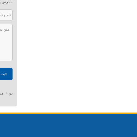
- آدرس پ
دو
+
هش