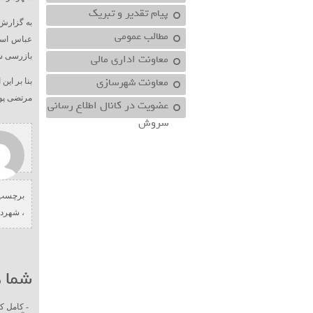
پیام تقدیر و تبریک
به گزارش 
مطالب عمومی
عباس اسکن
معاونت اداري مالي
بازرسی ش
معاونت شهرسازي
بنا بر ای
مرتضی پور
عضویت در کانال اطلاع رسانی
سروش
برچسب 
،
شهردا
شما ه
- کامل ک