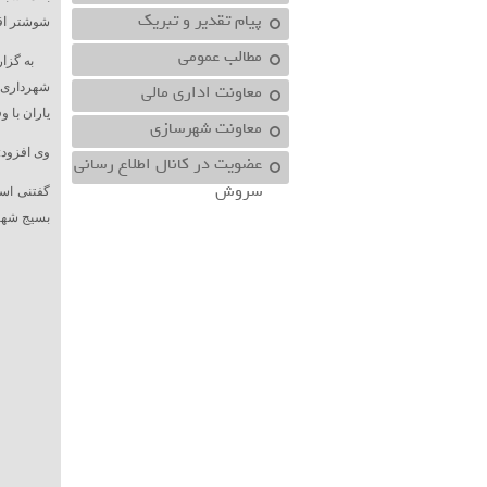
پیام تقدیر و تبریک
شوشتر اقد
مطالب عمومی
به گزارش
معاونت اداري مالي
شهرداری 
یاران با 
معاونت شهرسازي
وی افزود:
عضویت در کانال اطلاع رسانی
سروش
گفتنی است
بسیج شهید