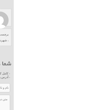
برچسب 
،
شهردا
شما ه
- کامل ک
- آدرس پ