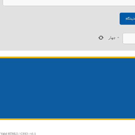
=
چهار
 Valid
HTML5
/
CSS3
- v1.1