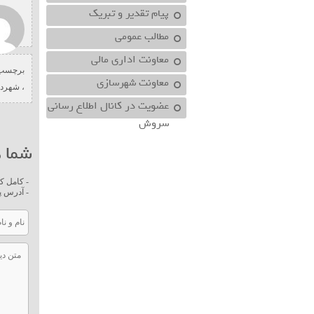
پیام تقدیر و تبریک
مطالب عمومی
معاونت اداري مالي
برچسب 
معاونت شهرسازي
،
شهردا
عضویت در کانال اطلاع رسانی
سروش
شما ه
- کامل ک
- آدرس پ