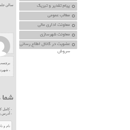
پیام تقدیر و تبریک
سالن جلس
مطالب عمومی
معاونت اداري مالي
معاونت شهرسازي
عضویت در کانال اطلاع رسانی
سروش
برچسب 
،
شهردا
شما ه
- کامل ک
- آدرس پ