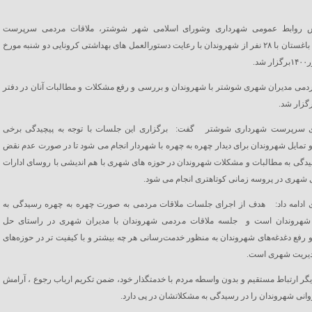
ش روابط عمومی شهرداری وشورای اسلامی شهر شوشتر، ملاقات مردمی سرپرست
شهرداری باغستان با ۲۸ نفر از شهروندان با رعایت دستورالعمل های بهداشتی کرونایی دو شنبه مورخ
دمی مدیران شهری شوشتر با شهروندان و بررسی و رفع مشکلات و مطالبات آنان در دفتر
گزار شد.
ی سرپرست شهرداری شوشتر گفت: برگزاری این جلسات با توجه به پیچیدگی برخی
تمایل شهروندان برای دیدار چهره به چهره با شهردار انجام می شود تا در صورت عدم نقض
دگی به مطالبات و مشکلات شهروندان در حوزه های شهری با هم اندیشی با روسای ادارات
 شهری در پروسه زمانی کوتاهتری انجام می شود.
ی ادامه داد: هدف از اجرای جلسات ملاقات مردمی به صورت چهره به چهره رسیدگی به
هروندان است و جلسه ملاقات مردمی شهروندان با مدیران شهری در راستای حل
رفع دغدغه‌های شهروندان به منظور خدمت‌رسانی هر چه بیشتر و با کیفیت تر در حوزه‌های
یریت ‌شهری است.
گر ارتباط مستقیم و بدون واسطه مردم با خدمتگذار خود، ضمن تکریم ارباب رجوع ، آرامش
انی شهروندان را در رسیدگی به مشکلاتشان در پی دارد.