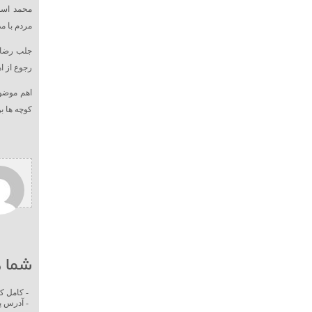
محمد اسف
مردم با 
جلب رضایت
رجوع از 
اهم موضوع
کوچه ها بو
شما ه
- کامل ک
- آدرس پ