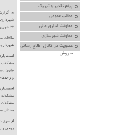
پیام تقدیر و تبریک
به گزار
مطالب عمومی
معاونت اداري مالي
۲۲ شهریور۱۴۰۰برگزار شد.
معاونت شهرسازي
ملاقات مر
عضویت در کانال اطلاع رسانی
شهردار بر
سروش
اسفندیار
مشکلات و 
قانون رسی
و واحدهای
اسفندیار
مشکلات ش
مشکلات و 
مختلف مد
از سوی دی
روحی و رو