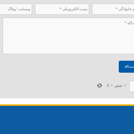
×
شش
=
6