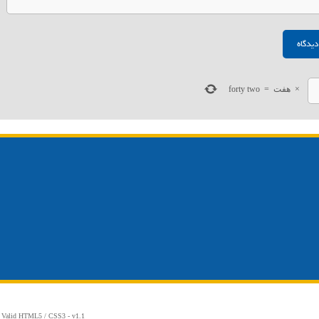
×
هفت
=
forty two
 Valid
HTML5
/
CSS3
- v1.1