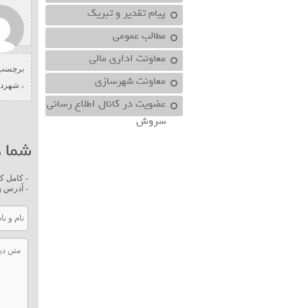
پیام تقدیر و تبریک
مطالب عمومی
معاونت اداري مالي
برچسب 
معاونت شهرسازي
،
شهردا
عضویت در کانال اطلاع رسانی
سروش
شما ه
- کامل ک
- آدرس پ