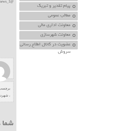
@namehnews_1
پیام تقدیر و تبریک
مطالب عمومی
معاونت اداري مالي
معاونت شهرسازي
عضویت در کانال اطلاع رسانی
سروش
برچسب 
،
شهردا
شما ه