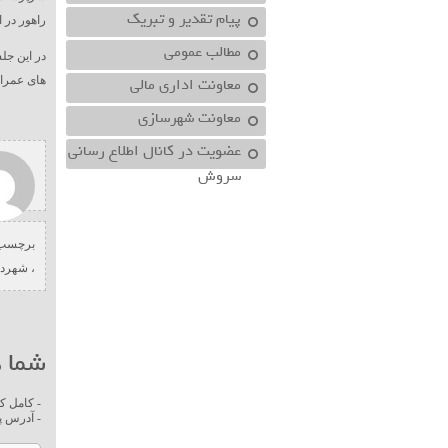
پیام تقدیر و تبریک
راهور در 
مطالب عمومی
در این ج
معاونت اداري مالي
های عمران
معاونت شهرسازي
عضویت در کانال اطلاع رسانی
سروش
برچسب 
،
شهردا
شما ه
- کامل ک
- آدرس پ