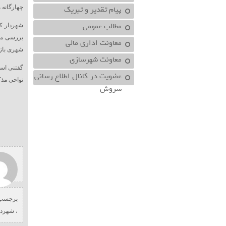
پیام تقدیر و تبریک
چهارگانه
مطالب عمومی
شهردار ک
بررسی مش
معاونت اداري مالي
شهری بازد
معاونت شهرسازي
گفتنی اس
عضویت در کانال اطلاع رسانی
نواحی مذکو
سروش
برچسب 
،
شهردا