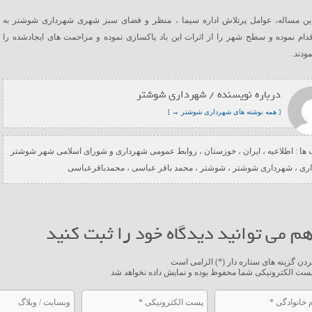
 این مساله، عوامل پرتلاش اداره سیما ، منظر و فضای سبز شهری شهرداری شوشتر به
ام نموده و سطح شهر را از اثرات این باد پاکسازی نموده و مزاحمت های ایجادشده را
ودند.
درباره نویسنده / شهرداری شوشتر
[ همه نوشته های شهرداری شوشتر → ]
ها :
اطلاعیه
،
ایران
،
خوزستان
،
روابط عمومی شهرداری و شورای اسلامی شهر شوشتر
ری
،
شهرداری شوشتر
،
شوشتر
،
محمد باقر عباسی
،
محمدباقرعباسی
م می توانید دیدگاه خود را ثبت کنید
ردن گزینه های ستاره دار (*) الزامی است
ست الکترونیکی شما محفوظ بوده و نمایش داده نخواهد شد