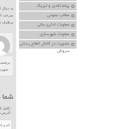
پیام تقدیر و تبریک
به دنبال
مطالب عمومی
سرعت اقد
برطرف نم
معاونت اداري مالي
معاونت شهرسازي
عضویت در کانال اطلاع رسانی
سروش
برچسب 
،
شهردا
شما ه
- کامل ک
- آدرس پ