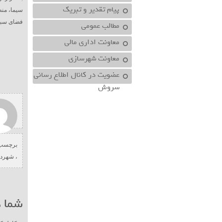
پیام تقدیر و تبریک
سیما، منظ
فضای سبز
مطالب عمومی
معاونت اداري مالي
معاونت شهرسازي
عضویت در کانال اطلاع رسانی
سروش
برچسب 
،
شهردا
شما ه