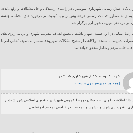
 پایگاه اطلاع رسانی شهرداری شوشتر ، در راستای رسیدگی و حل مشکلات و رفع دغدغه
ندان به منظور خدمات رسانی هرچه بیش تر و با کیفیت تر درحوزه های مختلف، جلسه
دمی در دفتر مدیریت شهرداری برگزار شد .
د رضا عمانی در این جلسه اظهار داشت : تحقق اهداف مدیریت شهری و برنامه ریزی های
ولی مدیریتی با شنیدن و آگاهی از سطح مشکلات شهروندی میسر می شود، که این امر با
ه جانبه مردم و تعامل محقق خواهد شد .
درباره نویسنده / شهرداری شوشتر
[ همه نوشته های شهرداری شوشتر → ]
ها :
اطلاعیه
،
ایران
،
خوزستان
،
روابط عمومی شهرداری و شورای اسلامی شهر شوشتر
ری
،
شهرداری شوشتر
،
شوشتر
،
محمد باقر عباسی
،
محمدباقرعباسی