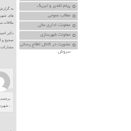
پیام تقدیر و تبریک
به گزارش
مطالب عمومی
های شهرو
ملاقات مر
معاونت اداري مالي
معاونت شهرسازي
دکتر احم
صحیح و اص
عضویت در کانال اطلاع رسانی
مشارکت هم
سروش
برچسب 
،
شهردا