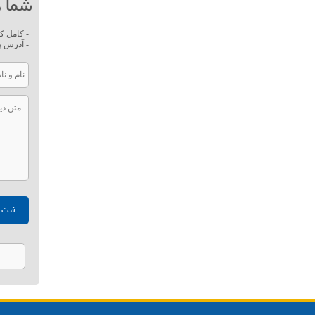
شما ه
- کامل ک
- آدرس پ