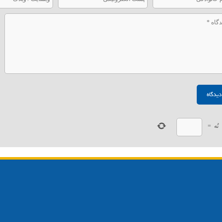
نُه
=