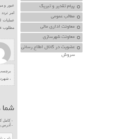
پیام تقدیر و تبریک
عبور و م
امر تردد
مطالب عمومی
عملیات ل
معاونت اداري مالي
مطلوب عبو
معاونت شهرسازي
عضویت در کانال اطلاع رسانی
سروش
برچسب 
،
شهردا
شما ه
- کامل ک
- آدرس پ