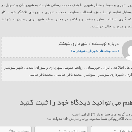
رور شهری و سیما و منظر شهری با هدف خدمت رسانی شایسته به شهروندان و تسهیل در
 وسایل نقلیه، توسط حوزه آسفالت معاونت خدمات شهری و نیروهای تلاشگر خود ، کار
که گیری آسفالت بطور مستمر و پراکنده در معابر سطح شهر برای رسیدن به شرایط
ر و مرور در حال اجراست .
درباره نویسنده / شهرداری شوشتر
[ همه نوشته های شهرداری شوشتر → ]
ها :
اطلاعیه
،
ایران
،
خوزستان
،
روابط عمومی شهرداری و شورای اسلامی شهر شوشتر
ری
،
شهرداری شوشتر
،
شوشتر
،
محمد باقر عباسی
،
محمدباقرعباسی
م می توانید دیدگاه خود را ثبت کنید
ردن گزینه های ستاره دار (*) الزامی است
ست الکترونیکی شما محفوظ بوده و نمایش داده نخواهد شد