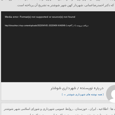
ه که دکتر احمدرضاعمانی، شهردار کهن شهر شوشتر به تشریح آن پرداخته است.
Media error: Format(s) not supported or source(s) not found
دریافت پرونده: http://shoushtar.ir/wp-content/uploads/2022/04/VID-20220409-WA0049-1.mp4?_=1
درباره نویسنده / شهرداری شوشتر
[ همه نوشته های شهرداری شوشتر → ]
ها :
اطلاعیه
،
ایران
،
خوزستان
،
روابط عمومی شهرداری و شورای اسلامی شهر شوشتر
ری
،
شهرداری شوشتر
،
شوشتر
،
محمد باقر عباسی
،
محمدباقرعباسی