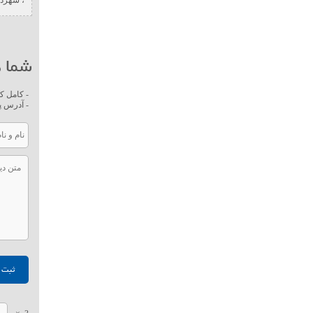
شما ه
- کامل ک
- آدرس پ