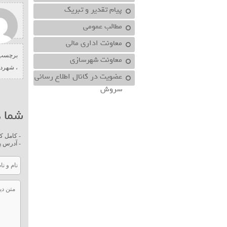
پیام تقدیر و تبریک
مطالب عمومی
معاونت اداري مالي
برچسب 
معاونت شهرسازي
،
شهردا
عضویت در کانال اطلاع رسانی
سروش
شما ه
- کامل ک
- آدرس پ