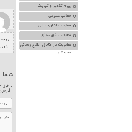
پیام تقدیر و تبریک
مطالب عمومی
معاونت اداري مالي
معاونت شهرسازي
برچسب 
عضویت در کانال اطلاع رسانی
،
شهردا
سروش
شما ه
- کامل ک
- آدرس پ