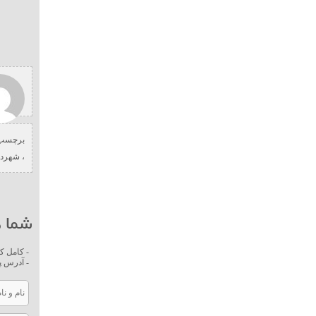
برچسب 
،
شهردا
شما ه
- کامل ک
- آدرس پ