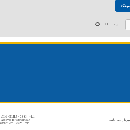
+
سه
=
11
 Valid
HTML5
/
CSS3
- v1.1
شهرداری می باشد
Reserved for shoushtar.ir
fardanet Web Design Team