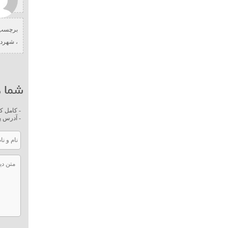
برچسب 
،
شهردا
شما ه
- کامل ک
- آدرس پ