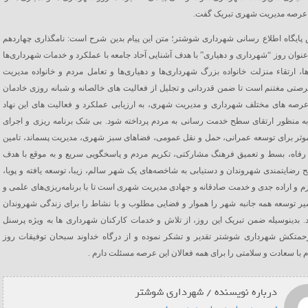
ن عرصه مدیریت شهری تبریک گفت.
پایگاه اطلاع رسانی شهرداری شوشتر؛ متن این پیام بدین شرح است: نامگذاری چهاردهم
 عنوان روز “شهرداری و دهیاری” با هدف آشنایی آحاد جامعه با عملکرد و خدمات شهرداری‌ها
ها، ارتقاء منزلت خانواده بزرگ شهرداری‌ها و دهیاری‌ها و تعامل مردم و خانواده مدیریت
تی مغتنم است تا ضمن قدردانی و تجلیل از فعالیت های خالصانه و شبانه روزی خادمان
عرصه های مختلف شهرداری و مدیریت شهری، به ارزیابی عملکرد و فعالیت های این نهاد
به منظور ارتقای سطح خدمت رسانی به مردم پرداخته شود. بی شک برنامه ریزی و اجرای
وثر برای توسعه عمرانی، حمل و نقل عمومی، فضاهای سبز شهری، مدیریت پسماند، تامین
رفاه، بسط و تعمیق فرهنگ مشارکتی، تکریم مردم و پاسخگویی سریع و به موقع با هدف
 رضایتمندی شهروندان و دستیابی به شاخصه‌های یک شهر سالم، زیبا، توسعه یافته و پویا،
زم و اراده جدی و خدمت صادقانه و جهادی مدیریت شهری است تا با برنامه‌ریزی‌های علمی و
ر توسعه همه جانبه شهر را هموار و فضایی مطلوب و با نشاط را برای زندگی شهروندان
. بدینوسیله ضمن تبریک این روز، از تلاش و خدمات کارکنان شهرداری ها به ویژه پرسنل
حمتکش شهرداری شوشتر تقدیر و تشکر نموده و از درگاه خداوند سبحان توفیقات روز
م با سعادت و سلامتی را برای همه فعالان این عرصه مسئلت دارم .
درباره نویسنده / شهرداری شوشتر