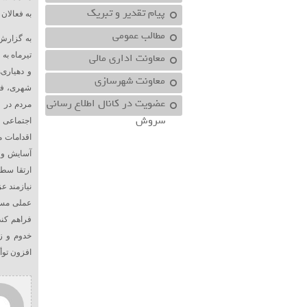
پیام تقدیر و تبریک
به فعالا
مطالب عمومی
به گزارش 
معاونت اداري مالي
تیرماه به
و دهیاری‌
معاونت شهرسازي
شهری، فرص
عضویت در کانال اطلاع رسانی
مردم در 
سروش
اجتماعی 
اقدامات م
آسایش و 
ارتقا سطح
نیازمند ع
عملی مسی
فراهم کند
خدوم و ز
افزون توأ