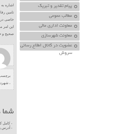
پیام تقدیر و تبریک
اشاره به 
تامین رفا
مطالب عمومی
خاصی در ب
معاونت اداري مالي
این امر م
معاونت شهرسازي
صحیح و حف
عضویت در کانال اطلاع رسانی
سروش
برچسب 
،
شهردا
شما ه
- کامل ک
- آدرس پ