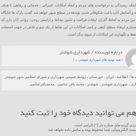
اینکه رسیدگی به درخواست های مردم و ایجاد امکانات عمرانی ، خدماتی و رفاهی با هدف
ه و آسایش آنان باعث شکوفاتر شدن توسعه در سطح شهر خواهد شد گفت: پارک ها جایگاه
ین مردم به لحاظ گذران اوقات فراغت و تامین نشاط و آرامش روحی، روانی آنان دارد که
ستلزم ارتقاء سطح کیفی و کمی امکانات در این نقاط از یک سو و تلاش در جهت استفاده
ظ و نگهداری این امکانات از سوی دیگر است .
درباره نویسنده / شهرداری شوشتر
[ همه نوشته های شهرداری شوشتر → ]
ها :
اطلاعیه
،
ایران
،
خوزستان
،
روابط عمومی شهرداری و شورای اسلامی شهر شوشتر
ری
،
شهرداری شوشتر
،
شوشتر
،
محمد باقر عباسی
،
محمدباقرعباسی
م می توانید دیدگاه خود را ثبت کنید
ردن گزینه های ستاره دار (*) الزامی است
ست الکترونیکی شما محفوظ بوده و نمایش داده نخواهد شد