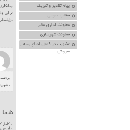
پیام تقدیر و تبریک
پیمانکار
در این ج
مطالب عمومی
مزایامطرح
معاونت اداري مالي
معاونت شهرسازي
عضویت در کانال اطلاع رسانی
سروش
برچسب 
،
شهردا
شما ه
- کامل ک
- آدرس پ