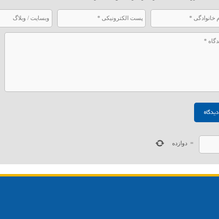
=
دوازده