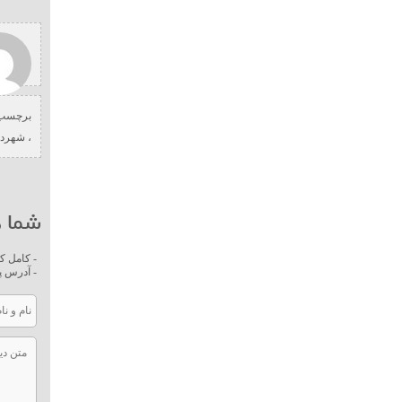
برچسب 
،
شهردا
شما ه
- کامل ک
- آدرس پ