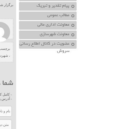
پیام تقدیر و تبریک
برگزار شد
مطالب عمومی
معاونت اداري مالي
معاونت شهرسازي
عضویت در کانال اطلاع رسانی
برچسب 
سروش
،
شهردا
شما ه
- کامل ک
- آدرس پ