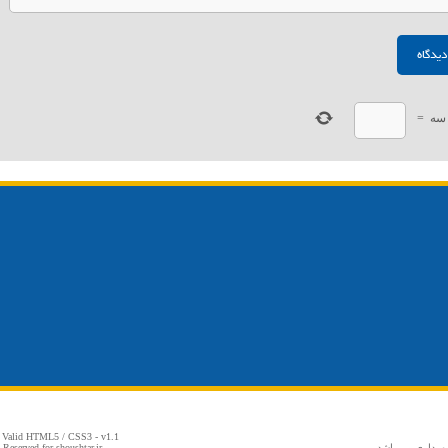
سه
=
 Valid
HTML5
/
CSS3
- v1.1
شهرداری می باشد
Reserved for shoushtar.ir