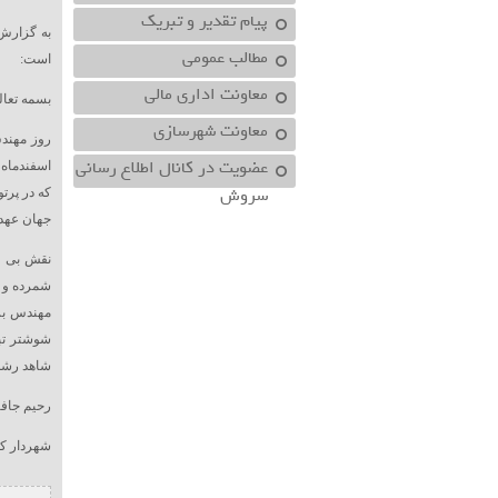
پیام تقدیر و تبریک
به گزارش 
مطالب عمومی
است:
معاونت اداري مالي
بسمه تعال
معاونت شهرسازي
روز مهندس
عضویت در کانال اطلاع رسانی
اسفندماه
سروش
که در پرتو
جهان عهده
نقش بی ب
شمرده و 
مهندس بز
شوشتر تب
شاهد رشد
رحیم جاف
شهردار ک