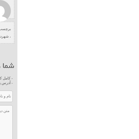
برچسب 
،
شهردا
شما ه
- کامل ک
- آدرس پ