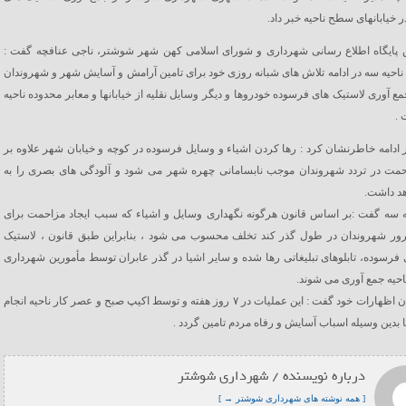
 خیابانهای سطح ناحیه خبر داد.
 پایگاه اطلاع رسانی شهرداری و شورای اسلامی کهن شهر شوشتر، ناجی عنافچه گفت :
ناحیه سه در ادامه تلاش های شبانه روزی خود برای تامین آرامش و آسایش شهر و شهروندان
جمع آوری لاستیک های فرسوده خودروها و دیگر وسایل نقلیه از خیابانها و معابر محدوده ناحیه
 .
 ادامه خاطرنشان کرد : رها کردن اشیاء و وسایل فرسوده در کوچه و خیابان شهر علاوه بر
احمت در تردد شهروندان موجب نابسامانی چهره شهر می شود و آلودگی های بصری را به
هد داشت.
ه سه گفت :بر اساس قانون هرگونه نگهداری وسایل و اشیاء که سبب ایجاد مزاحمت برای
رور شهروندان در طول گذر کند تخلف محسوب می شود ، بنابراین طبق قانون ، لاستیک
فرسوده، تابلوهای تبلیغاتی رها شده و سایر اشیا در گذر عابران توسط مأمورین شهرداری
حیه جمع آوری می شوند.
وی در پایان اظهارات خود گفت : این عملیات در ۷ روز هفته و توسط اکیپ صبح و عصر کار ناحیه انجام
 بدین وسیله اسباب آسایش و رفاه مردم تامین گردد .
درباره نویسنده / شهرداری شوشتر
[ همه نوشته های شهرداری شوشتر → ]