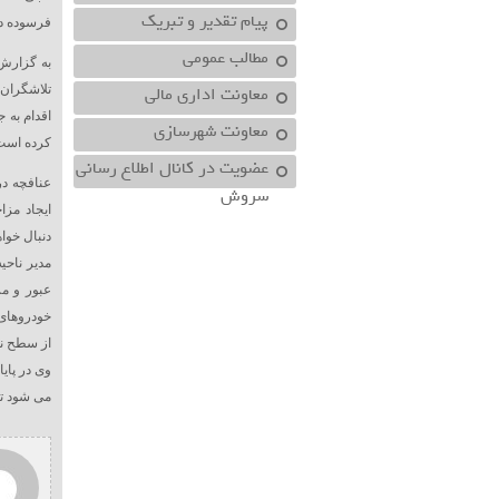
پیام تقدیر و تبریک
فرسوده در
مطالب عمومی
به گزارش
معاونت اداري مالي
تلاشگران 
اقدام به 
معاونت شهرسازي
کرده است
عضویت در کانال اطلاع رسانی
عنافچه در
سروش
ایجاد مز
دنبال خوا
مدیر ناحی
عبور و م
خودروهای 
از سطح نا
می شود تا