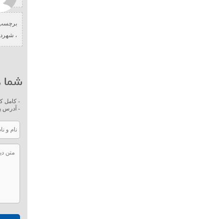
برچسب 
،
شهردا
شما ه
- کامل ک
- آدرس پ