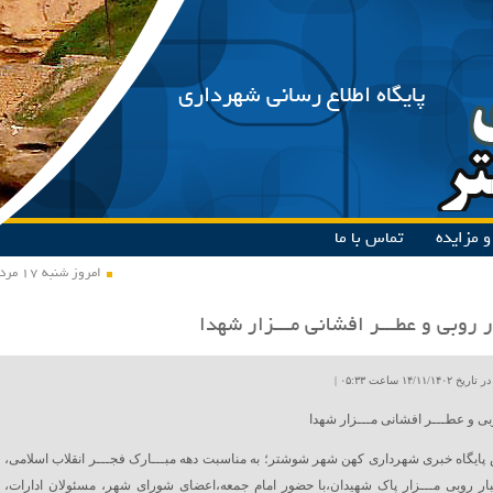
پایگاه اطلاع رسانی شهرداری
 مزایده
تماس با ما
امروز شنبه ۱۷ مرداد ۱۴۰۵
ار روبی و عطـــر افشانی مـــزار شهدا
۱۴/۱۱ ساعت ۰۵:۳۳ |
وبی و عطـــر افشانی مـــزار شهدا
پایگاه خبری شهرداری کهن شهر شوشتر؛ به مناسبت دهه مبـــارک فجـــر انقلاب اسلامی،
ار روبی مـــزار پاک شهیدان،با حضور امام جمعه،اعضای شورای شهر، مسئولان ادارات،