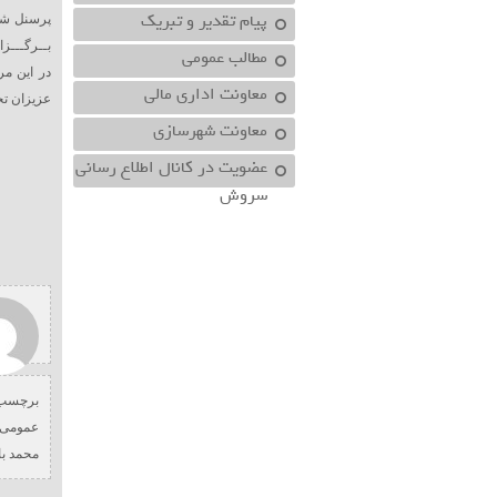
پیام تقدیر و تبریک
پرسنل شه
بــرگـــزا
مطالب عمومی
در این مر
معاونت اداري مالي
عزیزان تجل
معاونت شهرسازي
عضویت در کانال اطلاع رسانی
سروش
برچسب 
عمومی 
محمد ب