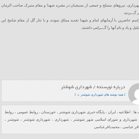
رداری، نیروهای مسلح و جمعی از بسیجیان در مقبره شهدا و مقام متبرک صاحب الزمان
ر گـــردید.
اسم حاضرین با آرمانهای امام و شهدا تجدید میثاق نمودند و با نثار گل از مقام شامخ این
یل و یاد و نام آنها را گـــرامی داشتند.
درباره نویسنده / شهرداری شوشتر
[ همه نوشته های شهرداری شوشتر → ]
ها :
اطلاعیه
،
ایران
،
پایگاه خبری شهرداری شوشتر
،
خوزستان
،
روابط عمومی
،
روابط
شهرداری و شورای اسلامی شهر شوشتر
،
شهرداری
،
شهرداری شوشتر
،
شوشتر
،
اقر عباسی
،
محمدباقرعباسی