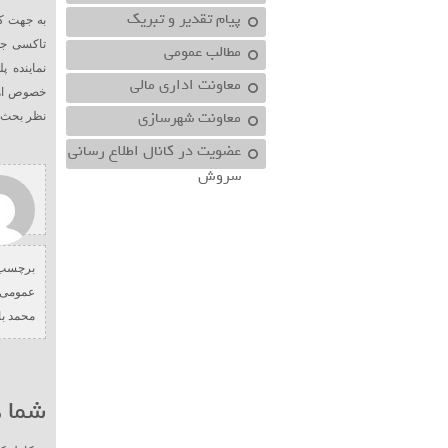
پیام تقدیر و تبریک
به جهت ک
تاکسی جل
مطالب عمومی
نماینده 
معاونت اداري مالي
خصوص اهم
معاونت شهرسازي
نظر بحث و
عضویت در کانال اطلاع رسانی
سروش
برچسب 
عمومی 
محمد ب
شما ه