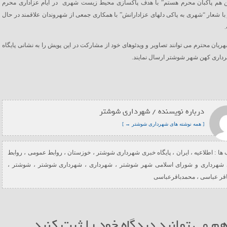
 هم پاکبان محرم هستم” با هدف پاکسازی محیط زیست شهری در ایام عزاداری محرم
ا شعار “شهری به پاکی دلهای عزادارانش” با همکاری جمعی از شهروندان علاقمند در حال
ریان محترم می توانند تصاویر و ویدئوهای خود از مشارکت در این پویش را به نشانی پایگاه
داری کهن شهر شوشتر ارسال نمایند.
درباره نویسنده / شهرداری شوشتر
[ همه نوشته های شهرداری شوشتر → ]
ها :
اطلاعیه
،
ایران
،
پایگاه خبری شهرداری شوشتر
،
خوزستان
،
روابط عمومی
،
روابط
شهرداری و شورای اسلامی شهر شوشتر
،
شهرداری
،
شهرداری شوشتر
،
شوشتر
،
اقر عباسی
،
محمدباقرعباسی
م می توانید دیدگاه خود را ثبت کنید