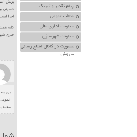
پویش “من
پیام تقدیر و تبریک
حسینی و ب
مطالب عمومی
اجرا است.
معاونت اداري مالي
کلیه همشه
معاونت شهرسازي
خبری شهر
عضویت در کانال اطلاع رسانی
سروش
برچسب 
عمومی 
محمد ب
شما ه