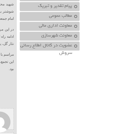
پیام تقدیر و تبریک
شهید محم
شوشتر برگ
مطالب عمومی
امام جمعه
معاونت اداري مالي
در این مر
معاونت شهرسازي
ادامه راه
عضویت در کانال اطلاع رسانی
نثار گل، ی
سروش
مراسم با 
این تجمع،
بود.