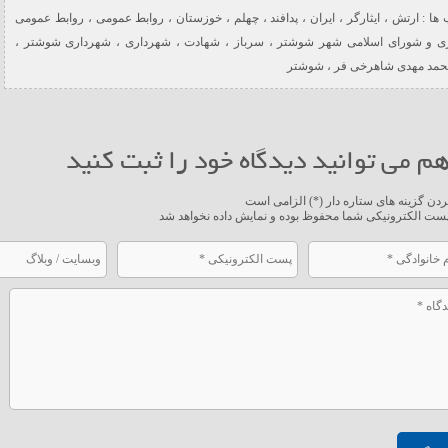
ها :
ارتش
،
ایثارگر
،
ایران
،
پدافند
،
چهلم
،
خوزستان
،
روابط عمومی
،
روابط عمومی
ی و شورای اسلامی شهر شوشتر
،
سرباز
،
شهادت
،
شهرداری
،
شهرداری شوشتر
،
حمد مهدی شاهرخی فر
،
شوشتر
م می توانید دیدگاه خود را ثبت کنید
ردن گزینه های ستاره دار (*) الزامی است
ست الکترونیکی شما محفوظ بوده و نمایش داده نخواهد شد