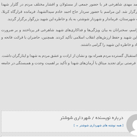
د مهدی شاهرخی فر با حضور جمعی از مسئولان و اقشار مختلف مردم در گلزار شهدا
زار شد. این مراسم با حضور سردار حاج احمد خادم سیدالشهدا، فرمانده قرارگاه کربلا،
 شهرستان، فرماندار و شهردار شوشتر، به یاد و خاطره این شهید بزرگوار برگزار گردید.
اسم، سخنرانان به بیان ویژگی‌ها و فداکاری‌های شهید شاهرخی فر پرداختند و بر ضرورت
 این شهید و حفظ ارزش‌های انقلاب اسلامی تأکید کردند. همچنین، حاضران با قرائت فاتحه و
اد و خاطره این شهید را گرامی داشتند.
استقبال گسترده مردم همراه بود و نشان از ارادت و عشق مردم به شهدا و ایثارگران داشت.
 فرصتی برای تجدید میثاق با آرمان‌های شهدا و تأکید بر اهمیت وحدت و همبستگی در جامعه
درباره نویسنده / شهرداری شوشتر
[ همه نوشته های شهرداری شوشتر → ]