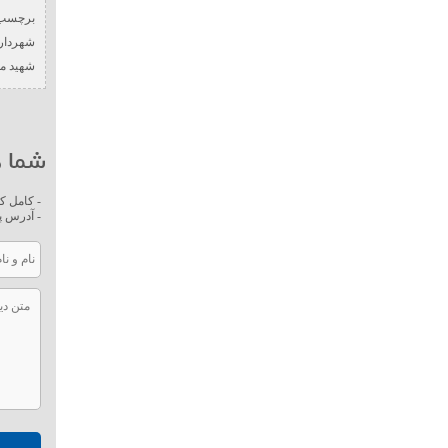
برچسب 
شهردار
شهید م
شما ه
- کامل ک
- آدرس پ