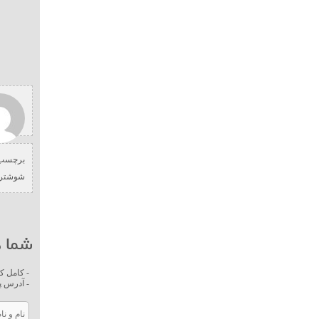
برچسب 
شوشتر
شما ه
- کامل ک
- آدرس پ