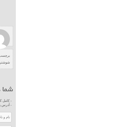
برچسب 
شوشتر
شما ه
- کامل ک
- آدرس پ