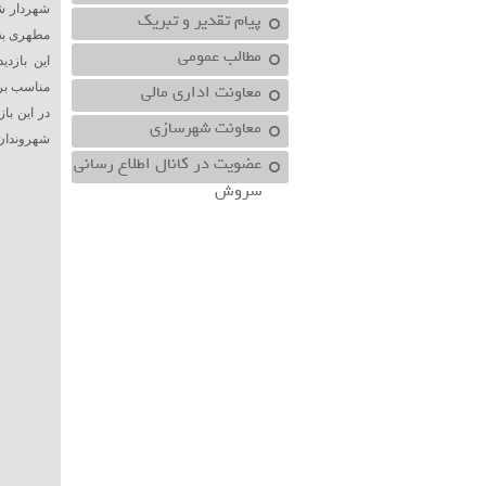
شهردار ش
پیام تقدیر و تبریک
مطهری به‌
مطالب عمومی
این بازد
معاونت اداري مالي
مناسب برا
در این با
معاونت شهرسازي
شهروندان 
عضویت در کانال اطلاع رسانی
سروش