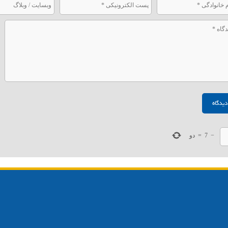
−
7
=
دو