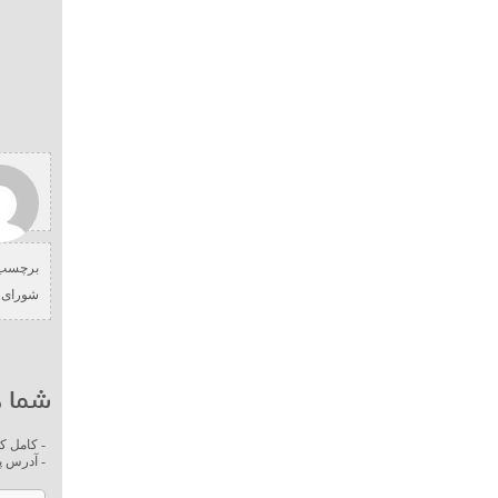
برچسب 
شورای 
شما ه
- کامل ک
- آدرس پ