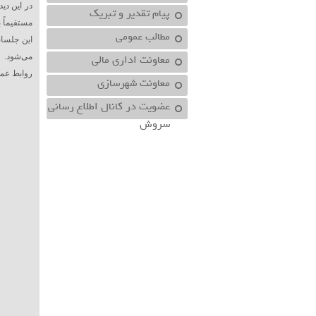
در این دی
پیام تقدیر و تبریک
مستقیماً 
مطالب عمومی
این جلسات
معاونت اداري مالي
می‌شود.
روابط عم
معاونت شهرسازي
عضویت در کانال اطلاع رسانی
سروش