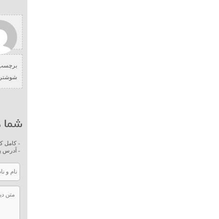
برچسب 
شوشتر
شما ه
- کامل ک
- آدرس پ