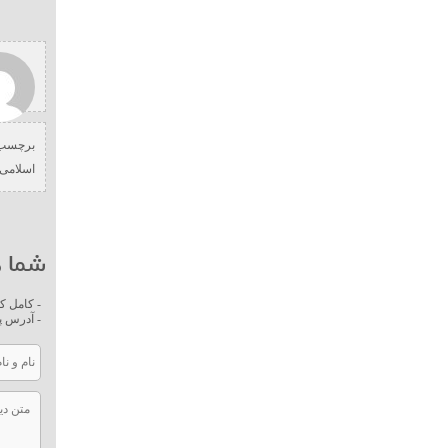
برچسب 
اسلامی
شما ه
- کامل ک
- آدرس پ