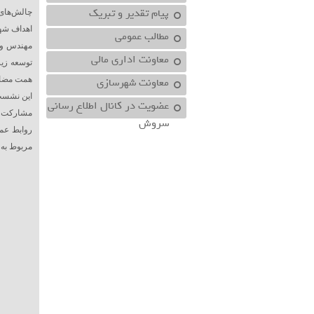
پیام تقدیر و تبریک
چالش‌های
اهداف شهر
مطالب عمومی
مهندس وا
معاونت اداري مالي
توسعه زیر
معاونت شهرسازي
همت مضاعف
این نشست 
عضویت در کانال اطلاع رسانی
مشارکت هم
سروش
روابط عم
مربوط به 