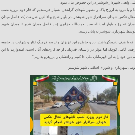
ی واهبی شهردار شوشتر در این خصوص بیان نمود:
دا و با درود به ارواح پاک و مطهر شهدای گرانقدر، بسیار خرسندیم که فاز دوم پروژه نصب
تمثال عکس‌ شهدای سرافراز شهر شوشتر، در بلوار شیخ بهاءالدین شریعت (حد فاصل میدان
یدان غدیر) و بلوار آیت‌الله سید نعمت‌الله جزایری (حد فاصل میدان غدیر تا میدان شهید
وسط شهرداری شوشتر به پایان رسید.
، که با هدف زنده‌نگهداشتن یاد و خاطره این عزیزان و ترویج فرهنگ ایثار و شهادت در جامعه
ه، گامی کوچک اما مؤثر در راستای قدردانی از فداکاری‌های آنان است. امیدواریم با این
یم دین خود را به این قهرمانان ملی ادا کنیم و راهشان را پررهرو بداریم.”
ومی شهرداری و شورای اسلامی شهر شوشتر