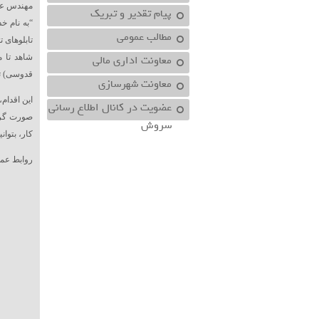
مهندس عل
پیام تقدیر و تبریک
“به نام خ
مطالب عمومی
تابلوهای 
معاونت اداري مالي
شاهد تا م
قدوسی) ت
معاونت شهرسازي
این اقدام
عضویت در کانال اطلاع رسانی
صورت گرفت
سروش
کار، بتوان
روابط عم