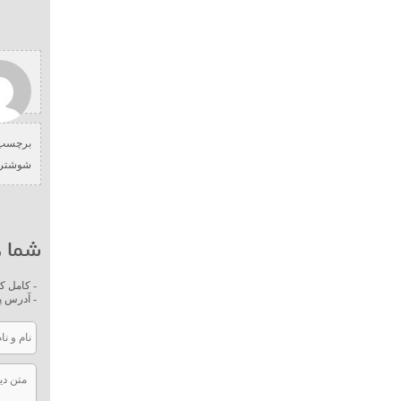
برچسب 
شوشتر
شما ه
- کامل ک
- آدرس پ