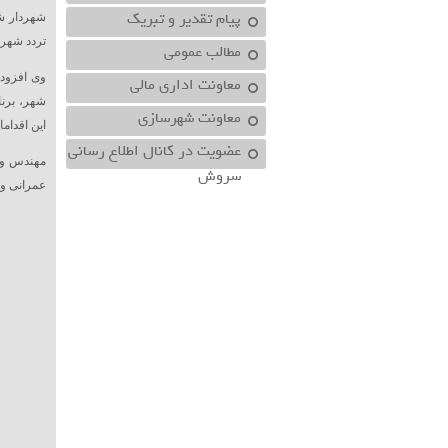
پیام تقدیر و تبریک
شهردار ش
تردد شهرو
مطالب عمومی
وی افزود
معاونت اداري مالي
شهر، برنا
معاونت شهرسازي
این اقدام
عضویت در کانال اطلاع رسانی
مهندس واه
سروش
عمرانی و 