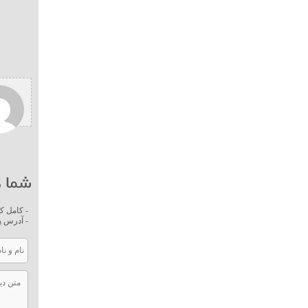
شما ه
- کامل ک
- آدرس پ