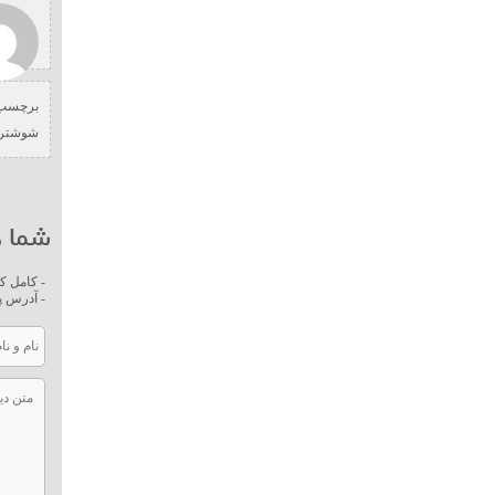
برچسب 
شوشتر
شما ه
- کامل ک
- آدرس پ