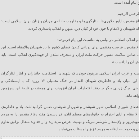
 پیام آمده است:
الرحمن الرحیم
اع مقدس یادآور دلاوری‌ها، ایثارگری‌ها و مقاومت جانانه‌ی مردان و زنان ایران اسلامی است؛
ه شهیدان والامقام با خون خود از کیان دین، میهن و انقلاب پاسداری کردند.
 انقلاب اسلامی در پیامی به مناسبت این ایام فرمودند:
ع مقدس، فرصت مغتنمی برای نورانی کردن فضای کشور با یاد شهیدان والامقام است. این
ی، ضامن سلامت مسیر حرکت ملت ایران و منحرف نشدن از جهت‌گیری انقلاب است. باید
ش آن را دانست.»
یت و عزت ایران اسلامی مرهون خون پاک شهیدان، استقامت جانبازان و ایثار ایثارگران
است. در این میان یاد و خاطره‌ی شهدای اقتدار در جنگ تحمیلی ۱۲ روزه که با ایستادگی و
ینی، برگ زرینی دیگر بر دفتر افتخارات ایران افزودند، برای همیشه در تاریخ این سرزمین
اهد ماند.
عضای شورای اسلامی شهر شوشتر و شهردار شوشتر، ضمن گرامیداشت یاد و خاطره‌ی
لا مقام و ادای احترام به خانواده‌های معظم آنان، فرارسیدن هفته دفاع مقدس را به مردم
دپرور و ولایتمدار شوشتر تبریک و تهنیت عرض می‌دارند و از خداوند متعال توفیق تداوم
ن و خدمت صادقانه به مردم عزیز را مسئلت می‌نمایند.