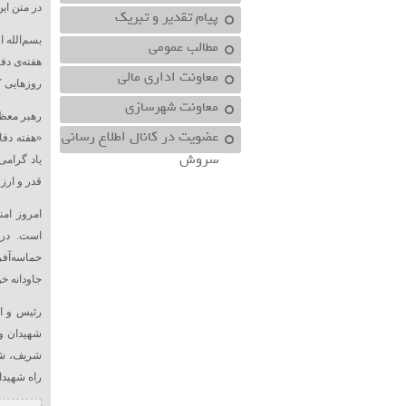
در متن این
پیام تقدیر و تبریک
بسم‌الله 
مطالب عمومی
هفته‌ی دف
معاونت اداري مالي
روزهایی ک
معاونت شهرسازي
رهبر معظم
عضویت در کانال اطلاع رسانی
«هفته دفا
سروش
یاد گرام
قدر و ارز
امروز امن
حماسه‌آفر
جاودانه خو
رئیس و ا
شهیدان وا
شریف، شهی
راه شهیدا