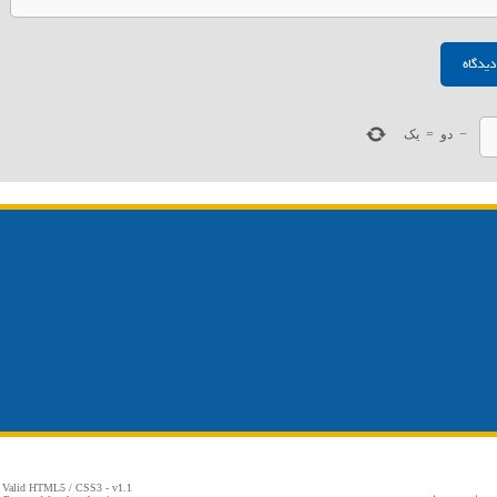
−
دو
=
یک
 Valid
HTML5
/
CSS3
- v1.1