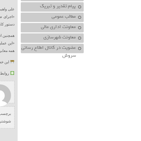
پیام تقدیر و تبریک
علی واهبی
مطالب عمومی
«اجرای ط
دستور کار
معاونت اداري مالي
معاونت شهرسازي
همچنین ا
«این عملی
عضویت در کانال اطلاع رسانی
همه معابر
سروش
این خط
روابط 
برچسب 
شوشتر