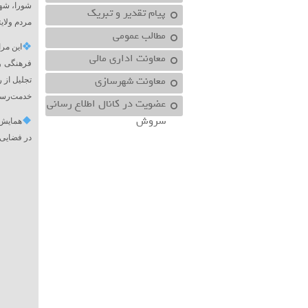
شورا، شهر
پیام تقدیر و تبریک
مردم ولایت
مطالب عمومی
این مر
معاونت اداري مالي
فرهنگی و 
معاونت شهرسازي
تجلیل از 
خدمت‌رسان
عضویت در کانال اطلاع رسانی
سروش
همایش 
در فضایی 