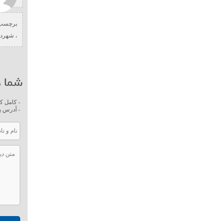
برچسب 
،
شهردا
شما ه
- کامل ک
- آدرس پ