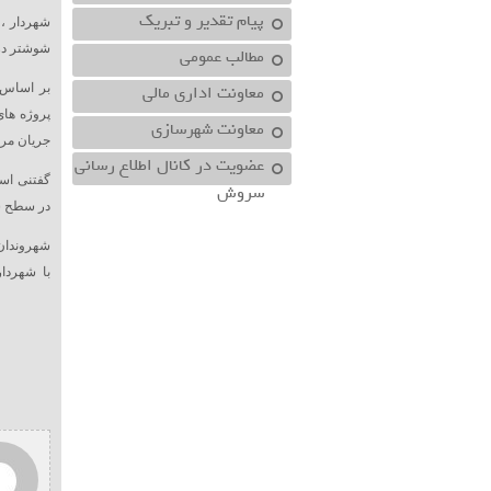
پیام تقدیر و تبریک
شهردار ،
شوشتر در 
مطالب عمومی
معاونت اداري مالي
بر اساس 
پروژه های
معاونت شهرسازي
جریان مر
عضویت در کانال اطلاع رسانی
گفتنی است
سروش
در سطح ش
شهروندان 
با شهردار