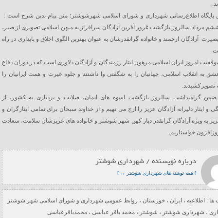
د.
 پایگاه اطلاع‌رسانی شهرداری و شورای اسلامی شهرشوشتر؛ متن پیام بدین شرح است :
م مرداد سالروز بازگشت غرور آفرین آزادگان سرافراز به میهن اسلامی تصویری از صبر،
صیرت آزادگان ارجمند و خانواده گرانقدرشان به عنوان بهترین الگوی اخلاق و پایداری در راه
ت.
موفقیت امروز ایران اسلامی مرهون ایثار رزمندگان و آزادگان دلاوری است که در دوران دفاع
 به انقلاب اسلامی، جهانیان را به شگفتی وا داشتند و جلوه غیرت و همت ایرانیان را
 تصویرکشیدند.
ن ضمن گرامیداشت سالروز بازگشت اسوه های ایمان، صلابت و بردباری به کشور، از
 و ایثار دلیرانه آزادگان عزیز را ارج می نهیم و از خداوند سبحان برای تمامی ایثارگران و
زیز به ویژه آزادگان گرانقدر دیار کهن شهر شوشتر و خانواده های عزیزشان سلامت، سعادت
وزافزون خواستاریم.
درباره نویسنده / شهرداری شوشتر
[ همه نوشته های شهرداری شوشتر → ]
ها :
اطلاعیه
،
ایران
،
خوزستان
،
روابط عمومی شهرداری و شورای اسلامی شهر شوشتر
ری
،
شهرداری شوشتر
،
شوشتر
،
محمد باقر عباسی
،
محمدباقرعباسی