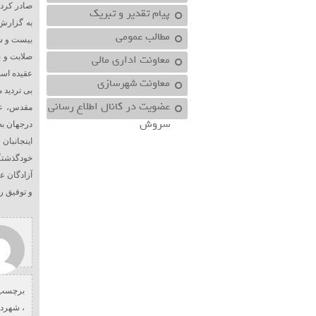
صادر کردن
پیام تقدیر و تبریک
به گزارش
مطالب عمومی
بیست و شش
معاونت اداري مالي
صلابت و ب
عقیده اس
معاونت شهرسازي
بی تردید 
عضویت در کانال اطلاع رسانی
مقدس، عشق
سروش
درجهان به
اینجانبا
خودگذشتگی
آزادگان ع
و توفیق ر
برچسب 
،
شهردا