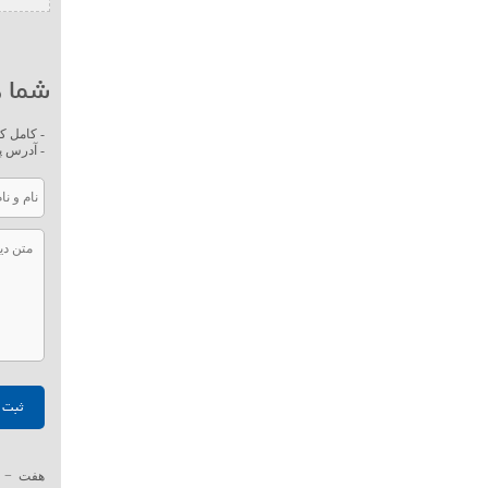
شما ه
- کامل ک
- آدرس پ
هفت
−