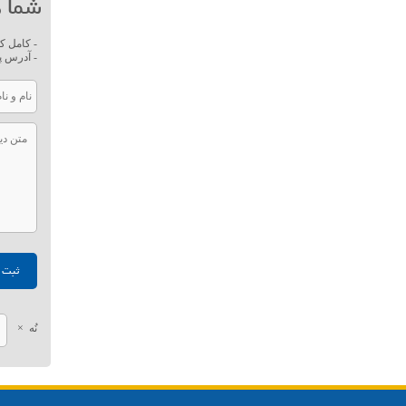
شما ه
- کامل ک
- آدرس پ
نُه
×