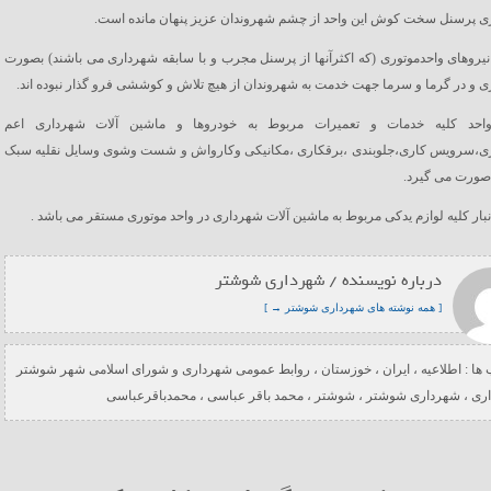
ی پرسنل سخت کوش این واحد از چشم شهروندان عزیز پنهان مانده است.
یروهای واحدموتوری (که اکثرآنها از پرسنل مجرب و با سابقه شهرداری می باشند) بصورت
ی و در گرما و سرما جهت خدمت به شهروندان از هیچ تلاش و کوششی فرو گذار نبوده اند.
واحد کلیه خدمات و تعمیرات مربوط به خودروها و ماشین آلات شهرداری اعم
ری،سرویس کاری،جلوبندی ،برقکاری ،مکانیکی وکارواش و شست وشوی وسایل نقلیه سبک
صورت می گیرد.
بار کلیه لوازم یدکی مربوط به ماشین آلات شهرداری در واحد موتوری مستقر می باشد .
درباره نویسنده / شهرداری شوشتر
[ همه نوشته های شهرداری شوشتر → ]
ها :
اطلاعیه
،
ایران
،
خوزستان
،
روابط عمومی شهرداری و شورای اسلامی شهر شوشتر
ری
،
شهرداری شوشتر
،
شوشتر
،
محمد باقر عباسی
،
محمدباقرعباسی