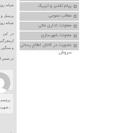
پیام تقدیر و تبریک
شبانه روز
مطالب عمومی
پرسنل و ن
شبانه روز
معاونت اداري مالي
معاونت شهرسازي
در این 
ازپنچرگی
عضویت در کانال اطلاع رسانی
و سنگین 
سروش
در ضمن ان
برچسب 
،
شهردا