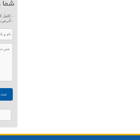
شما ه
- کامل ک
- آدرس پ