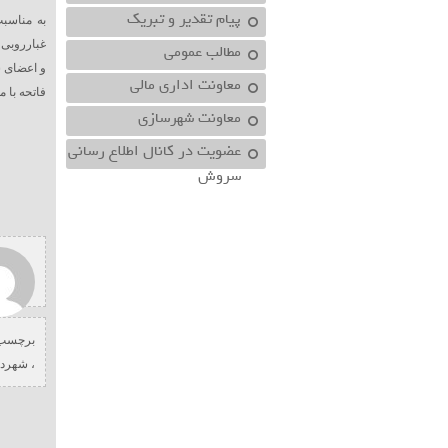
پیام تقدیر و تبریک
به مناسب
غبارروبی 
مطالب عمومی
و اعضای ش
معاونت اداري مالي
فاتحه با م
معاونت شهرسازي
عضویت در کانال اطلاع رسانی
سروش
برچسب 
،
شهردا