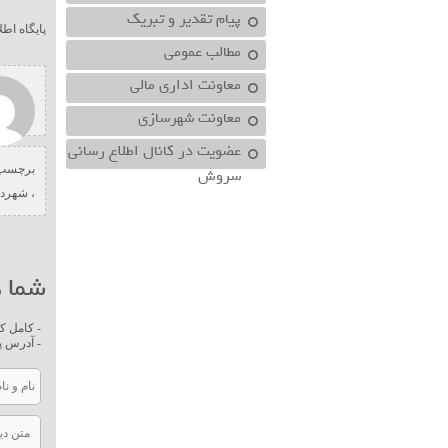
پیام تقدیر و تبریک
پایگاه اط
مطالب عمومی
معاونت اداري مالي
معاونت شهرسازي
عضویت در کانال اطلاع رسانی
برچسب 
سروش
،
شهردا
شما ه
- کامل ک
- آدرس پ