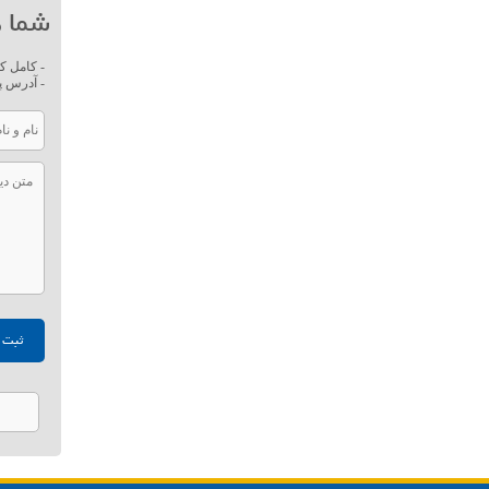
شما ه
- کامل ک
- آدرس پ