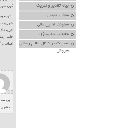
پیام تقدیر و تبریک
کهن شهر ش
مطالب عمومی
باتوجه ب
معاونت اداري مالي
شهری ، ج
حوزه های
معاونت شهرسازي
جلب رضایت
عضویت در کانال اطلاع رسانی
اهداف بر
سروش
برچسب 
،
شهردا